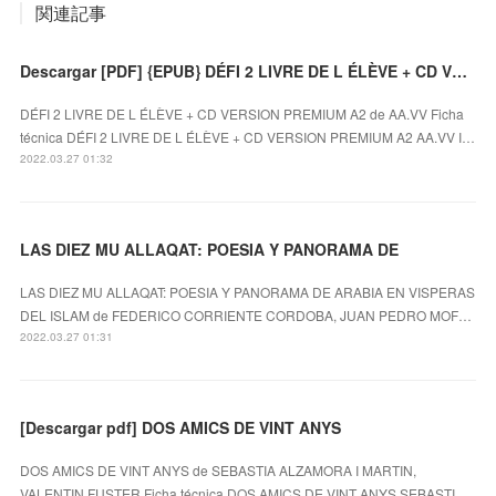
関連記事
Descargar [PDF] {EPUB} DÉFI 2 LIVRE DE L ÉLÈVE + CD VERSION PREMIUM A2
DÉFI 2 LIVRE DE L ÉLÈVE + CD VERSION PREMIUM A2 de AA.VV Ficha
técnica DÉFI 2 LIVRE DE L ÉLÈVE + CD VERSION PREMIUM A2 AA.VV I…
2022.03.27 01:32
LAS DIEZ MU ALLAQAT: POESIA Y PANORAMA DE
LAS DIEZ MU ALLAQAT: POESIA Y PANORAMA DE ARABIA EN VISPERAS
DEL ISLAM de FEDERICO CORRIENTE CORDOBA, JUAN PEDRO MOF…
2022.03.27 01:31
[Descargar pdf] DOS AMICS DE VINT ANYS
DOS AMICS DE VINT ANYS de SEBASTIA ALZAMORA I MARTIN,
VALENTIN FUSTER Ficha técnica DOS AMICS DE VINT ANYS SEBASTI…